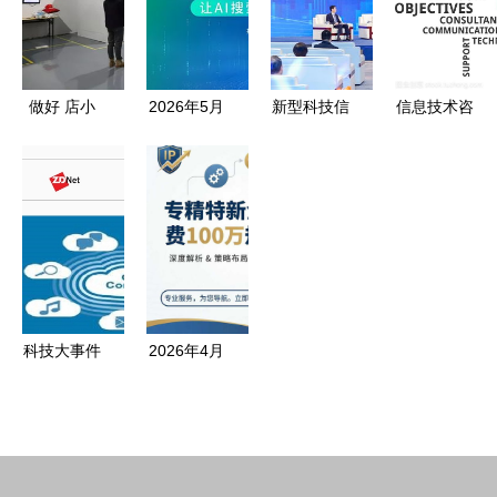
术开发,技
生产力发展
打造ai产业
术咨询
新高地
做好 店小
2026年5月
新型科技信
信息技术咨
二 朱苗赴
新发布 洞
息服务支撑
询服务的核
嘉兴科技城
察广州Geo
国家科技创
心价值与应
开展 深化
营销服务商
新和产业发
用趋势
三服务 助
格局与优选
展战略研究
推开门红
指南
论坛顺利举
暨 企业服
行——信息
务直通车
技术咨询服
科技大事件
2026年4月
进园入企活
务的核心价
苹果连续手
新疆企业精
动
值与实践路
写功能与磁
准锁定高企
径
性吸合耳机
与“专精特
专利激活IT
新”申报服