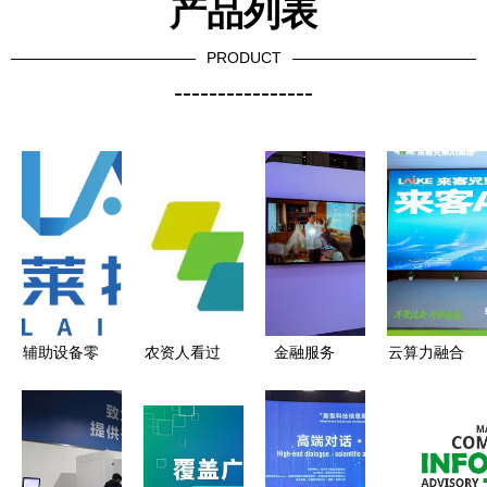
产品列表
PRODUCT
----------------
辅助设备零
农资人看过
金融服务
云算力融合
售计算机软
来 月薪八
深圳科技保
大数据与脑
硬件及辅助
千就是这么
险的 人保
机技术，来
设备批发技
简单
答卷 体系
客兄弟ai携
术服务,技
化支持新质
手多家名企