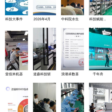
推开门红
指南
论坛顺利举
暨 企业服
行——信息
务直通车
技术咨询服
科技大事件
2026年4月
中科院水生
科技赋能，
进园入企活
务的核心价
苹果连续手
新疆企业精
所三个科技
服务创优
动
值与实践路
写功能与磁
准锁定高企
特派员服务
——区科技
径
性吸合耳机
与“专精特
团为襄阳水
局深化信息
专利激活IT
新”申报服
产产业插上
技术咨询服
咨询新场景
务机构指南
信息化翅膀
务新路径
——百润红
科技专业解
壹佰米机器
道森科技斩
浪潮卓数喜
千年舟
析
人受邀参与
获电子烟生
获“信息技
2026营销
服务机器人
产许可证，
术服务运行
科技大会圆
信息安全标
以信息技术
维护标准符
满落幕
准制定，共
咨询服务赋
合性证
以“五位一
筑行业安全
能全产业链
书”，夯实
体”战略驱