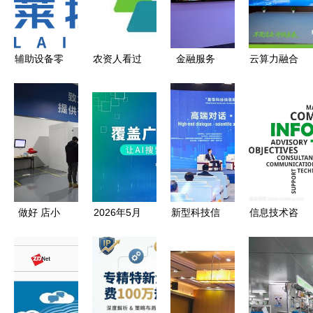
辅助设备零
农资人看过
金融服务
云算力融合
售计算机软
来 月薪八
深圳科技保
大数据与脑
硬件及辅助
千就是这么
险的 人保
机技术，来
设备批发技
简单
答卷 体系
客兄弟ai携
术服务,技
化支持新质
手多家名企
术开发,技
生产力发展
打造ai产业
术咨询
新高地
做好 店小
2026年5月
新型科技信
信息技术咨
二 朱苗赴
新发布 洞
息服务支撑
询服务的核
嘉兴科技城
察广州Geo
国家科技创
心价值与应
开展 深化
营销服务商
新和产业发
用趋势
三服务 助
格局与优选
展战略研究